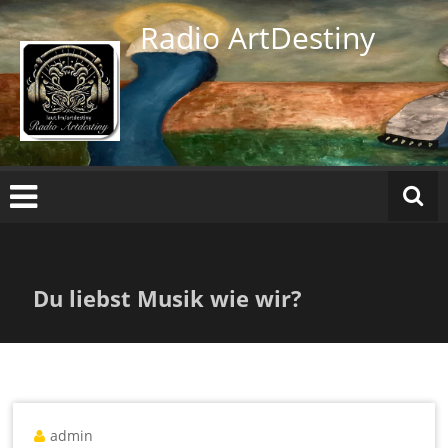
Zum
Radio ArtDestiny
Inhalt
springen
Du liebst Musik wie wir?
admin